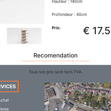
Hauteur : 140cm
Profondeur : 40cm
€ 17.
Prix:
Recomendation
Tous nos prix sont hors TVA.
RVICES
Achat
Vente