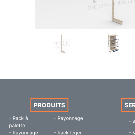
PRODUITS
SE
- Rack à
- Rayonnage
- 
palette
- Rayonnage
- Rack léger
- 