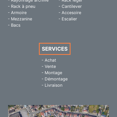
- Rayonnage archive
- Rack léger
- Rack à pneu
- Cantilever
- Armoire
- Accesoire
- Mezzanine
- Escalier
- Bacs
SERVICES
- Achat
- Vente
- Montage
- Démontage
- Livraison